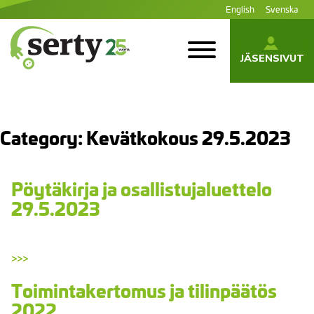
Siirry
English
Svenska
sisältöön
JÄSENSIVUT
SERTY | SER-
tuottajayhteisö
Category:
Kevätkokous 29.5.2023
Pöytäkirja ja osallistujaluettelo
29.5.2023
>>>
Toimintakertomus ja tilinpäätös
2022