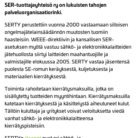
SER-tuottajayhteisö ry on lukuisten tahojen
palveluorganisaatiorinki.
SERTY perustettiin vuonna 2000 vastaamaan silloisen
ongelmajätelainsäädännön muutosten tuomiin
haasteisiin. WEEE-direktiivin ja kansallisen SER-
asetuksen myötä vastuu sähkö- ja elektroniikkalaitteiden
jätehuollosta siirtyi laitteiden maahantuojille ja
valmistajille elokuussa 2005. SERTY vastaa jäsentensä
puolesta SE-romun keräyksestä, kuljetuksesta ja
materiaalien kierrätyksestä.
Toiminta rahoitetaan kierrätysmaksuilla, jotka on
sisällytetty tuotteiden myyntihintaan. Kierrätysmaksuilla
katetaan kierrätyksestä ja käsittelystä aiheutuneet kulut.
Tällöin kuluttaja ja yritykset voivat veloituksetta viedä
vanhat sähkö- ja elektroniikkalaitteensa
kierrätyspisteisiin.
SERTYn
jäsenet
ovat eri sähkö- ja