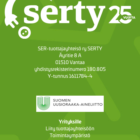
SER-tuottajayhteisö ry SERTY
Äyritie 8 A
01510 Vantaa
yhdistysrekisterinumero 180.805
Y-tunnus 1611784-4
Yrityksille
Liity tuottajayhteisöön
Toimintaympäristö