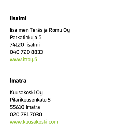
Iisalmi
Iisalmen Teräs ja Romu Oy
Parkatinkuja 5
74120 Iisalmi
040 720 8833
www.itroy.fi
Imatra
Kuusakoski Oy
Pilarikuusenkatu 5
55610 Imatra
020 781 7030
www.kuusakoski.com