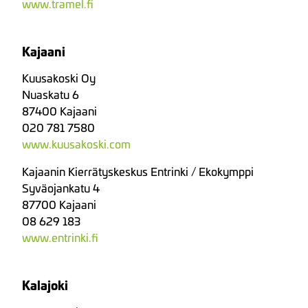
www.tramel.fi
Kajaani
Kuusakoski Oy
Nuaskatu 6
87400 Kajaani
020 781 7580
www.kuusakoski.com
Kajaanin Kierrätyskeskus Entrinki / Ekokymppi
Syväojankatu 4
87700 Kajaani
08 629 183
www.entrinki.fi
Kalajoki