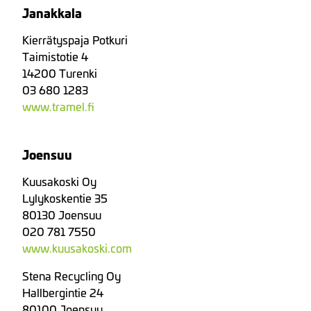
Janakkala
Kierrätyspaja Potkuri
Taimistotie 4
14200 Turenki
03 680 1283
www.tramel.fi
Joensuu
Kuusakoski Oy
Lylykoskentie 35
80130 Joensuu
020 781 7550
www.kuusakoski.com
Stena Recycling Oy
Hallbergintie 24
80100 Joensuu