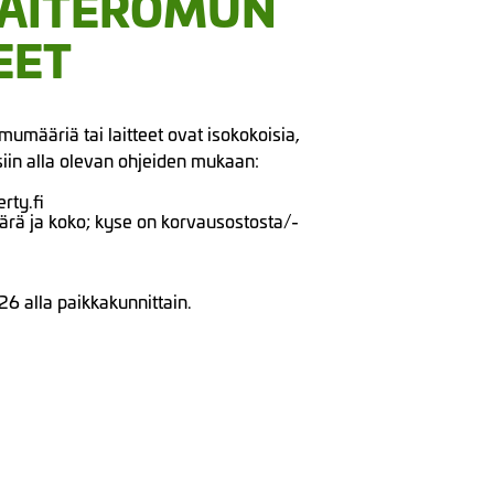
LAITEROMUN
EET
mumääriä tai laitteet ovat isokokoisia,
iin alla olevan ohjeiden mukaan:
rty.fi
määrä ja koko; kyse on korvausostosta/-
26 alla paikkakunnittain.