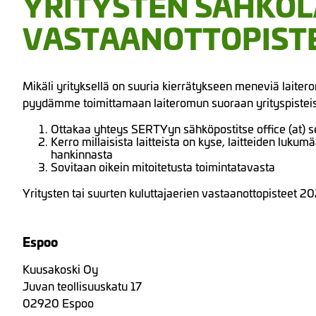
YRITYSTEN SÄHKÖ
VASTAANOTTOPIST
Mikäli yrityksellä on suuria kierrätykseen meneviä laitero
pyydämme toimittamaan laiteromun suoraan yrityspisteis
Ottakaa yhteys SERTYyn sähköpostitse office (at) se
Kerro millaisista laitteista on kyse, laitteiden luku
hankinnasta
Sovitaan oikein mitoitetusta toimintatavasta
Yritysten tai suurten kuluttajaerien vastaanottopisteet 20
Espoo
Kuusakoski Oy
Juvan teollisuuskatu 17
02920 Espoo