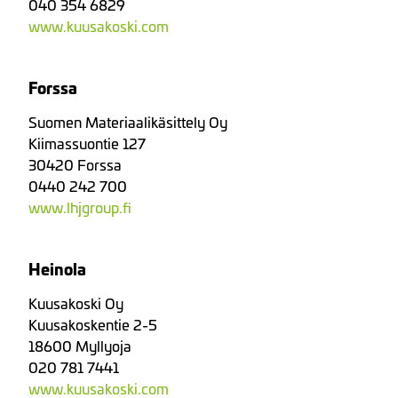
040 354 6829
www.kuusakoski.com
Forssa
Suomen Materiaalikäsittely Oy
Kiimassuontie 127
30420 Forssa
0440 242 700
www.lhjgroup.fi
Heinola
Kuusakoski Oy
Kuusakoskentie 2-5
18600 Myllyoja
020 781 7441
www.kuusakoski.com