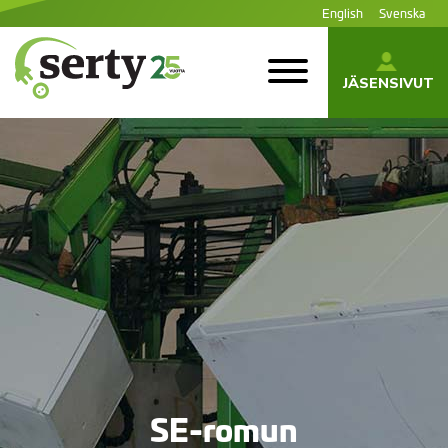
Siirry
English
Svenska
sisältöön
JÄSENSIVUT
SERTY | SER-
tuottajayhteisö
SE-romun