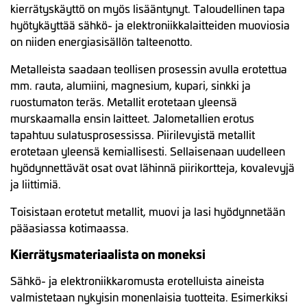
kierrätyskäyttö on myös lisääntynyt. Taloudellinen tapa
hyötykäyttää sähkö- ja elektroniikkalaitteiden muoviosia
on niiden energiasisällön talteenotto.
Metalleista saadaan teollisen prosessin avulla erotettua
mm. rauta, alumiini, magnesium, kupari, sinkki ja
ruostumaton teräs. Metallit erotetaan yleensä
murskaamalla ensin laitteet. Jalometallien erotus
tapahtuu sulatusprosessissa. Piirilevyistä metallit
erotetaan yleensä kemiallisesti. Sellaisenaan uudelleen
hyödynnettävät osat ovat lähinnä piirikortteja, kovalevyjä
ja liittimiä.
Toisistaan erotetut metallit, muovi ja lasi hyödynnetään
pääasiassa kotimaassa.
Kierrätysmateriaalista on moneksi
Sähkö- ja elektroniikkaromusta erotelluista aineista
valmistetaan nykyisin monenlaisia tuotteita. Esimerkiksi