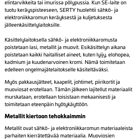
elintarvikkeita tai imurissa pölypussia. Kun SE-laite on
tuotu keräyspisteeseen, SERTY huolehtii sähkö- ja
elektroniikkaromun keräyksestä ja kuljetuksesta
jälleenkäsittelylaitoksille.
Käsittelylaitoksella sähkö- ja elektroniikkaromusta
poistetaan lasi, metallit ja muovit. Esikäsittelyn aikana
poistetaan kaikki haitalliset aineet, kuten lyijy, elohopea,
kadmium ja kuudenarvoinen kromi. Nämä toimitetaan
edelleen ongelmajätelaitokselle käsiteltäväksi.
Myös pakkausjätteet, kaapelit, johtimet, piirikortit ja
muoviosat erotellaan. Tämän jälkeen lajitellut materiaalit
murskataan, erotellaan toisistaan mekaanisesti ja
toimitetaan eteenpäin hyötykäyttöön.
Metallit kiertoon tehokkaimmin
Metallit ovat sähkö- ja elektroniikkaromun materiaaleista
parhaiten kierrätettävää materiaalia. Muoviosien