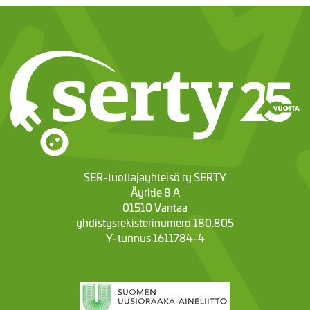
SER-tuottajayhteisö ry SERTY
Äyritie 8 A
01510 Vantaa
yhdistysrekisterinumero 180.805
Y-tunnus 1611784-4