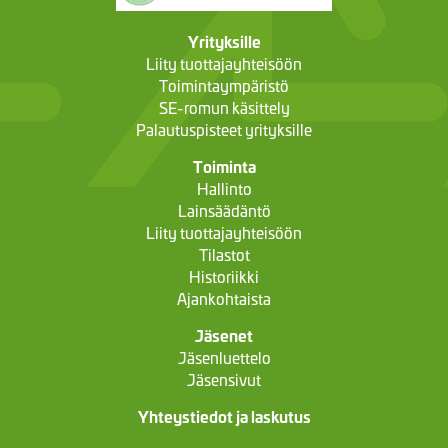
Yrityksille
Liity tuottajayhteisöön
Toimintaympäristö
SE-romun käsittely
Palautuspisteet yrityksille
Toiminta
Hallinto
Lainsäädäntö
Liity tuottajayhteisöön
Tilastot
Historiikki
Ajankohtaista
Jäsenet
Jäsenluettelo
Jäsensivut
Yhteystiedot ja laskutus