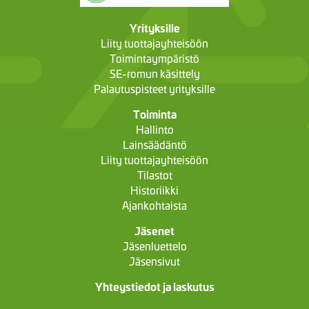
Yrityksille
Liity tuottajayhteisöön
Toimintaympäristö
SE-romun käsittely
Palautuspisteet yrityksille
Toiminta
Hallinto
Lainsäädäntö
Liity tuottajayhteisöön
Tilastot
Historiikki
Ajankohtaista
Jäsenet
Jäsenluettelo
Jäsensivut
Yhteystiedot ja laskutus