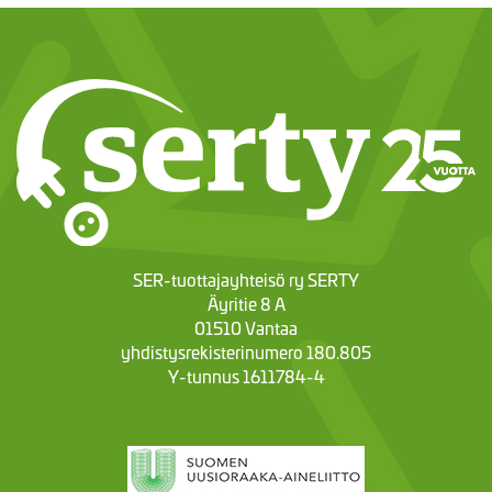
SER-tuottajayhteisö ry SERTY
Äyritie 8 A
01510 Vantaa
yhdistysrekisterinumero 180.805
Y-tunnus 1611784-4