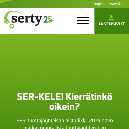
Siirry
English
Svenska
sisältöön
JÄSENSIVUT
SERTY | SER-
tuottajayhteisö
SER-KELE! Kierrätinkö
oikein?
SER-tuottajayhteisön historiikki. 20 vuoden
matka romurallista tuottajayhteisöjen