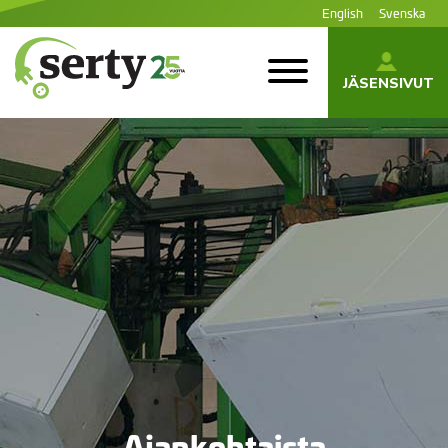
Siirry
English
Svenska
sisältöön
JÄSENSIVUT
SERTY | SER-
tuottajayhteisö
Ajankohtaista