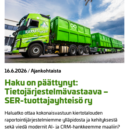
16.6.2026
/
Ajankohtaista
Haku on päättynyt:
Tietojärjestelmävastaava –
SER-tuottajayhteisö ry
Haluatko ottaa kokonaisvastuun kiertotalouden
raportointijärjestelmiemme ylläpidosta ja kehityksestä
sekä viedä modernit AI- ja CRM-hankkeemme maaliin?