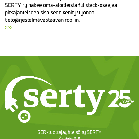
SERTY ry hakee oma-aloitteista fullstack-osaajaa
pitkäjänteiseen sisäiseen kehitystyöhön
tietojärjestelmävastaavan rooliin.
>>>
SER-tuottajayhteisö ry SERTY
Äyritie 8 A