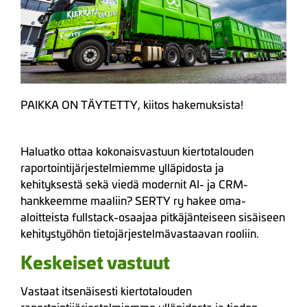
PAIKKA ON TÄYTETTY, kiitos hakemuksista!
Haluatko ottaa kokonaisvastuun kiertotalouden
raportointijärjestelmiemme ylläpidosta ja
kehityksestä sekä viedä modernit AI- ja CRM-
hankkeemme maaliin? SERTY ry hakee oma-
aloitteista fullstack-osaajaa pitkäjänteiseen sisäiseen
kehitystyöhön tietojärjestelmävastaavan rooliin.
Keskeiset vastuut
Vastaat itsenäisesti kiertotalouden
raportointijärjestelmiemme ylläpidosta ja tiedon