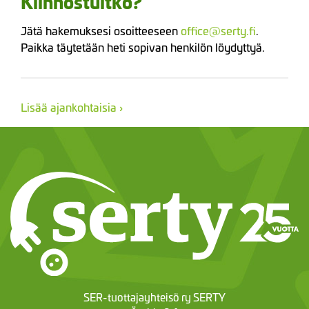
Kiinnostuitko?
Jätä hakemuksesi osoitteeseen
office@serty.fi
.
Paikka täytetään heti sopivan henkilön löydyttyä.
Lisää ajankohtaisia ›
SER-tuottajayhteisö ry SERTY