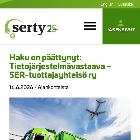
Siirry
English
Svenska
sisältöön
JÄSENSIVUT
SERTY | SER-
tuottajayhteisö
Haku on päättynyt:
Tietojärjestelmävastaava –
SER-tuottajayhteisö ry
16.6.2026
/
Ajankohtaista