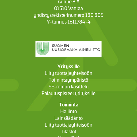
Äyritie 8 A
01510 Vantaa
yhdistysrekisterinumero 180.805
Y-tunnus 1611784-4
Yrityksille
Liity tuottajayhteisöön
Toimintaympäristö
SE-romun käsittely
Palautuspisteet yrityksille
Toiminta
Hallinto
Lainsäädäntö
Liity tuottajayhteisöön
Tilastot