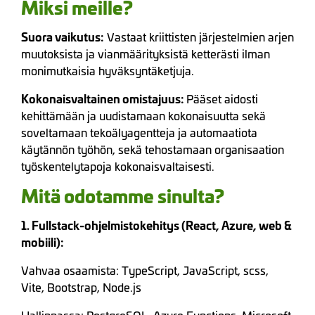
Miksi meille?
Suora vaikutus:
Vastaat kriittisten järjestelmien arjen
muutoksista ja vianmäärityksistä ketterästi ilman
monimutkaisia hyväksyntäketjuja.
Kokonaisvaltainen omistajuus:
Pääset aidosti
kehittämään ja uudistamaan kokonaisuutta sekä
soveltamaan tekoälyagentteja ja automaatiota
käytännön työhön, sekä tehostamaan organisaation
työskentelytapoja kokonaisvaltaisesti.
Mitä odotamme sinulta?
1. Fullstack-ohjelmistokehitys (React, Azure, web &
mobiili):
Vahvaa osaamista: TypeScript, JavaScript, scss,
Vite, Bootstrap, Node.js
Hallinnassa: PostgreSQL, Azure Functions, Microsoft