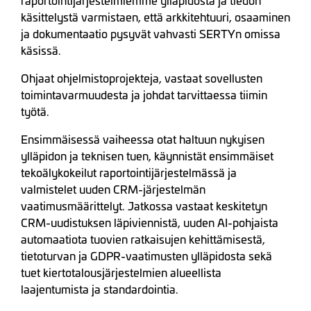
käsittelystä varmistaen, että arkkitehtuuri, osaaminen
ja dokumentaatio pysyvät vahvasti SERTYn omissa
käsissä.
Ohjaat ohjelmistoprojekteja, vastaat sovellusten
toimintavarmuudesta ja johdat tarvittaessa tiimin
työtä.
Ensimmäisessä vaiheessa otat haltuun nykyisen
ylläpidon ja teknisen tuen, käynnistät ensimmäiset
tekoälykokeilut raportointijärjestelmässä ja
valmistelet uuden CRM-järjestelmän
vaatimusmäärittelyt. Jatkossa vastaat keskitetyn
CRM-uudistuksen läpiviennistä, uuden AI-pohjaista
automaatiota tuovien ratkaisujen kehittämisestä,
tietoturvan ja GDPR-vaatimusten ylläpidosta sekä
tuet kiertotalousjärjestelmien alueellista
laajentumista ja standardointia.