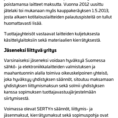
poistamansa laitteet maksutta. Vuonna 2012 uusittu
jätelaki toi mukanaan myös kauppakeräyksen 1.5.2013,
josta alkaen kotitalouslaitteiden palautuspisteitä on tullut
huomattavasti lisää.
Tuottajayhteisöt vastaavat laitteiden kuljetuksesta
käsittelylaitoksiin sekä materiaalien kierrätyksestä.
Jäseneksi liittyvä yritys
Varsinaiseksi jäseneksi voidaan hyväksyä Suomessa
sähkö- ja elektroniikkalaitteiden valmistuksen ja
maahantuonnin alalla toimiva oikeuskelpoinen yhteisö,
joka hyväksyy yhdistyksen säännöt, sitoutuu maksamaan
yhdistyksen liittymismaksun sekä solmii yhdistyksen
kanssa sopimuksen tuottajavastuujärjestelmään
siirtymisestä.
Voimassa olevat SERTYn säännöt, liittymis- ja
jäsenmaksut, kierrätysmaksut sekä sopimuspohja ovat