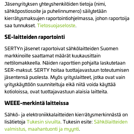
Jäsenyrityksen yhteyshenkilöiden tietoja (nimi,
sähköpostiosoite ja puhelinnumero) säilytetään
kierrätysmaksujen raportointiohjelmassa, johon raportoija
saa tunnukset.
Tietosuojaseloste
.
SE-laitteiden raportointi
SERTYn jäsenet raportoivat sähkölaitteiden Suomen
markkinoille saattamat määrät kuukausittain
nettilomakkeella. Näiden raporttien pohjalta laskutetaan
SER-maksut. SERTY hoitaa tuottajavastuun toteutumisen
jäsentensä puolesta. Myös yrityslaitteet, jotka ovat vain
yrityskäyttöön suunniteltuja eikä niitä voida käyttää
kotioloissa, ovat tuottajavastuun alaisia laitteita.
WEEE-merkintä laitteissa
Sähkö- ja elektroniikkalaitteiden kierrätysmerkinnästä on
lisätietoja
Tukesin sivuilta
. Tukesin esite:
Sähkölaitteiden
valmistus, maahantuonti ja myynti
.