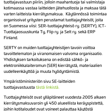
tuottajavastuun piiriin, jolloin maahantuoja tai valmistaja
kotimaassa vastaa laitteiden jätehuollosta ja maksaa tätä
varten laitteista kierrätysmaksua. Käytännössä toimintaa
organisoivat yritysten perustamat tuottajayhteisöt, joita
on Suomessa viisi: SER-tuottajayhteisö ry. (SERTY), ICT-
Tuottajaosuuskunta Ty, Flip ry. ja Selt ry. sekä ERP
Finland.
SERTY on muiden tuottajayhteisöjen tavoin voittoa
tavoittelematon ja viranomaisen valvoma organisaatio.
Yhdistyksen tarkoituksena on edistää sähkö- ja
elektroniikkalaiteromun (SER) kierrätystä, materiaalien
uudelleenkäyttöä ja muuta hyödyntämistä.
Ympäristöministeriön sivu SE-laitteiden
tuottajavastuusta
tästä linkistä
.
Tuottajayhteisöt ovat ylläpitäneet vuodesta 2005 alkaen
kierrätysmaksuvaroin yli 450 alueellista keräyspistettä,
joihin kotitaloudet ovat voineet palauttaa käytöstä