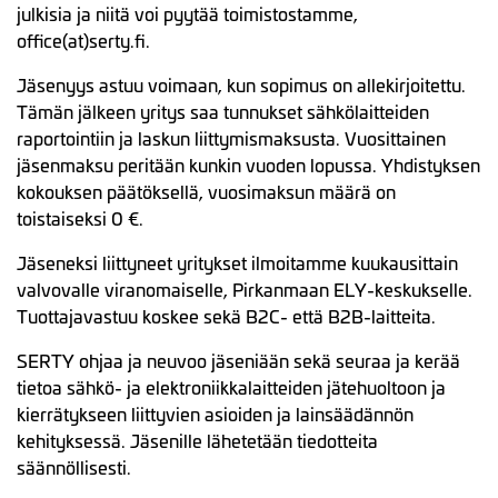
julkisia ja niitä voi pyytää toimistostamme,
office(at)serty.fi.
Jäsenyys astuu voimaan, kun sopimus on allekirjoitettu.
Tämän jälkeen yritys saa tunnukset sähkölaitteiden
raportointiin ja laskun liittymismaksusta. Vuosittainen
jäsenmaksu peritään kunkin vuoden lopussa. Yhdistyksen
kokouksen päätöksellä, vuosimaksun määrä on
toistaiseksi 0 €.
Jäseneksi liittyneet yritykset ilmoitamme kuukausittain
valvovalle viranomaiselle, Pirkanmaan ELY-keskukselle.
Tuottajavastuu koskee sekä B2C- että B2B-laitteita.
SERTY ohjaa ja neuvoo jäseniään sekä seuraa ja kerää
tietoa sähkö- ja elektroniikkalaitteiden jätehuoltoon ja
kierrätykseen liittyvien asioiden ja lainsäädännön
kehityksessä. Jäsenille lähetetään tiedotteita
säännöllisesti.