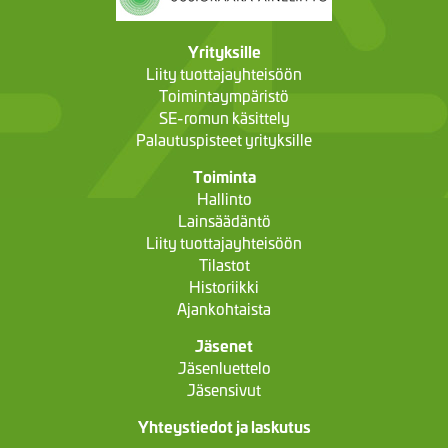
Yrityksille
Liity tuottajayhteisöön
Toimintaympäristö
SE-romun käsittely
Palautuspisteet yrityksille
Toiminta
Hallinto
Lainsäädäntö
Liity tuottajayhteisöön
Tilastot
Historiikki
Ajankohtaista
Jäsenet
Jäsenluettelo
Jäsensivut
Yhteystiedot ja laskutus