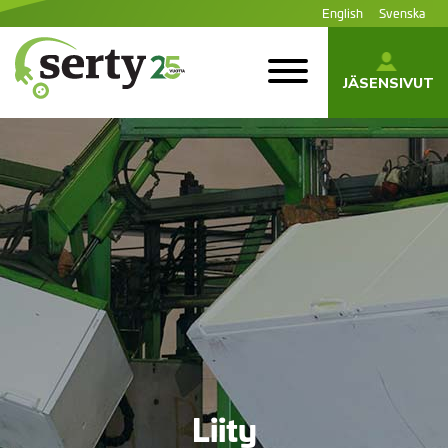
Siirry
English
Svenska
sisältöön
JÄSENSIVUT
SERTY | SER-
tuottajayhteisö
Liity