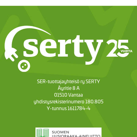
SER-tuottajayhteisö ry SERTY
Äyritie 8 A
01510 Vantaa
yhdistysrekisterinumero 180.805
Y-tunnus 1611784-4