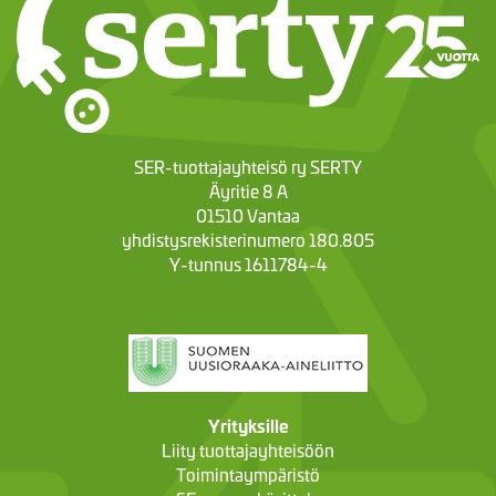
SER-tuottajayhteisö ry SERTY
Äyritie 8 A
01510 Vantaa
yhdistysrekisterinumero 180.805
Y-tunnus 1611784-4
Yrityksille
Liity tuottajayhteisöön
Toimintaympäristö