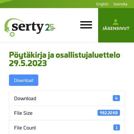
Siirry
English
Svenska
sisältöön
JÄSENSIVUT
SERTY | SER-
tuottajayhteisö
Pöytäkirja ja osallistujaluettelo
29.5.2023
Download
Download
4
File Size
982.20 KB
File Count
1