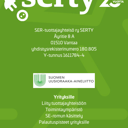
SER-tuottajayhteisö ry SERTY
Äyritie 8 A
01510 Vantaa
yhdistysrekisterinumero 180.805
Y-tunnus 1611784-4
Yrityksille
Liity tuottajayhteisöön
Toimintaympäristö
SE-romun käsittely
Palautuspisteet yrityksille