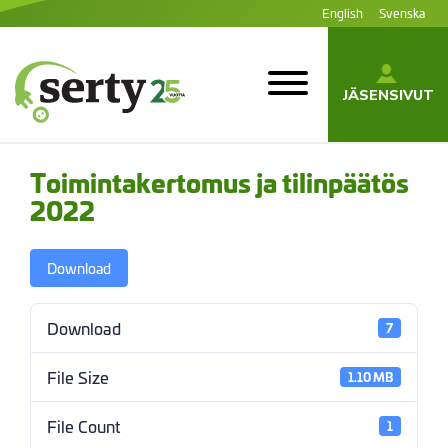
Siirry
English
Svenska
sisältöön
JÄSENSIVUT
SERTY | SER-
tuottajayhteisö
Toimintakertomus ja tilinpäätös
2022
Download
Download
7
File Size
1.10 MB
File Count
1