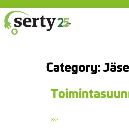
Siirry
sisältöön
SERTY | SER-tuottajayhteisö
Category:
Jäse
Toimintasuun
>>>