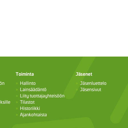
Toiminta
Jäsenet
öön
Hallinto
Jäsenluettelo
Lainsäädäntö
Jäsensivut
Liity tuottajayhteisöön
ksille
Tilastot
Historiikki
Ajankohtaista