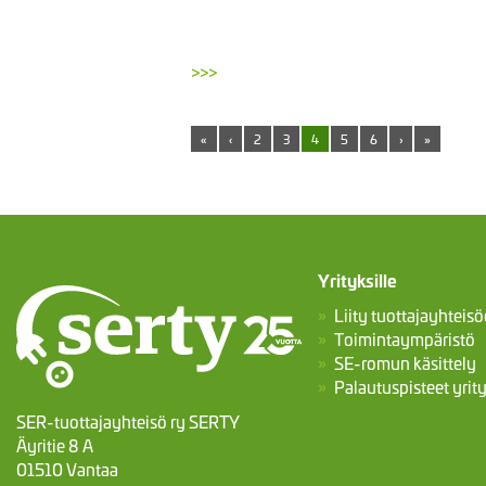
>>>
«
‹
2
3
4
5
6
›
»
Yrityksille
Liity tuottajayhteis
Toimintaympäristö
SE-romun käsittely
Palautuspisteet yrity
SER-tuottajayhteisö ry SERTY
Äyritie 8 A
01510 Vantaa