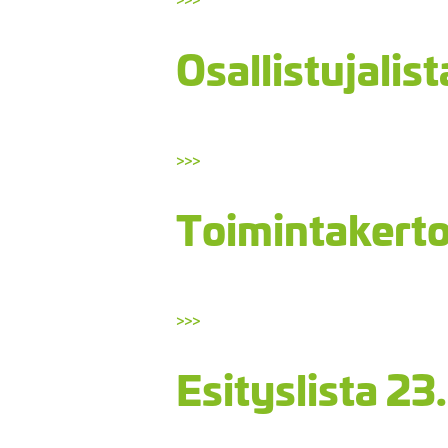
Osallistujalis
>>>
Toimintakerto
>>>
Esityslista 2