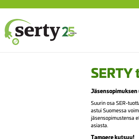
Siirry
sisältöön
SERTY | SER-tuottajayhteisö
SERTY t
Jäsensopimuksen 
Suurin osa SER-tuott
astui Suomessa voim
jäsensopimustensa eh
asiasta.
Tampere kutsuu!