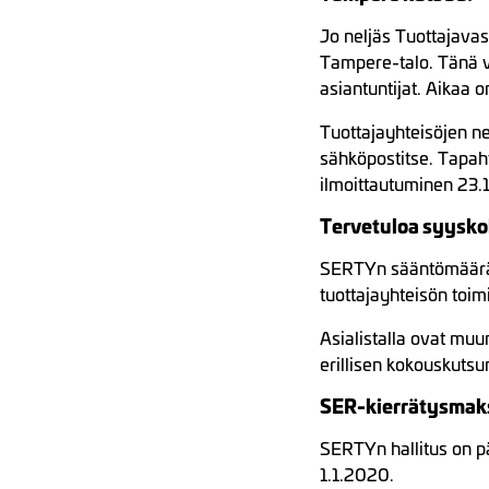
Jo neljäs Tuottajavas
Tampere-talo. Tänä v
asiantuntijat. Aikaa
Tuottajayhteisöjen ne
sähköpostitse. Tapah
ilmoittautuminen 23
Tervetuloa syysko
SERTYn sääntömääräi
tuottajayhteisön toim
Asialistalla ovat muu
erillisen kokouskutsu
SER-kierrätysmaks
SERTYn hallitus on p
1.1.2020.