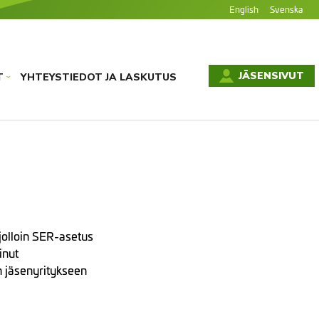
English
Svenska
JÄSENSIVUT
T
YHTEYSTIEDOT JA LASKUTUS
›
jolloin SER-asetus
inut
n jäsenyritykseen