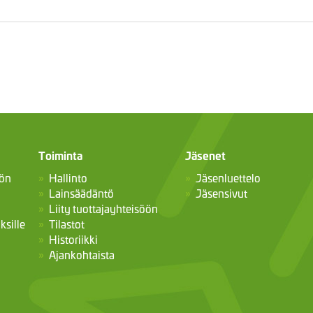
Toiminta
Jäsenet
öön
Hallinto
Jäsenluettelo
Lainsäädäntö
Jäsensivut
Liity tuottajayhteisöön
ksille
Tilastot
Historiikki
Ajankohtaista