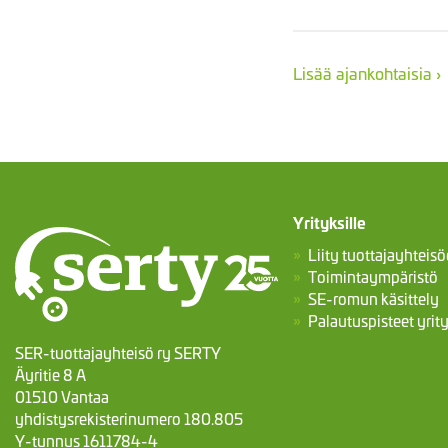
Lisää ajankohtaisia ›
Yrityksille
Liity tuottajayhteis
Toimintaympäristö
SE-romun käsittely
Palautuspisteet yrity
SER-tuottajayhteisö ry SERTY
Äyritie 8 A
01510 Vantaa
yhdistysrekisterinumero 180.805
Y-tunnus 1611784-4