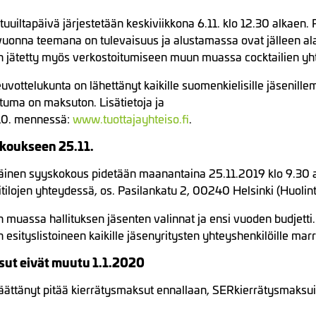
tuuiltapäivä järjestetään keskiviikkona 6.11. klo 12.30 alkaen. 
uonna teemana on tulevaisuus ja alustamassa ovat jälleen al
 on jätetty myös verkostoitumiseen muun muassa cocktailien y
uvottelukunta on lähettänyt kaikille suomenkielisille jäsenill
tuma on maksuton. Lisätietoja ja
.10. mennessä:
www.tuottajayhteiso.fi
.
koukseen 25.11.
nen syyskokous pidetään maanantaina 25.11.2019 klo 9.30 
itilojen yhteydessä, os. Pasilankatu 2, 00240 Helsinki (Huolint
n muassa hallituksen jäsenten valinnat ja ensi vuoden budjett
n esityslistoineen kaikille jäsenyritysten yhteyshenkilöille mar
ut eivät muutu 1.1.2020
äättänyt pitää kierrätysmaksut ennallaan, SERkierrätysmaksui