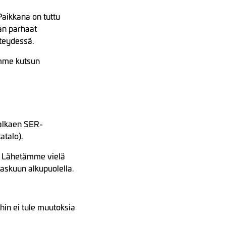
Paikkana on tuttu
an parhaat
hteydessä.
emme kutsun
alkaen SER-
atalo).
i. Lähetämme vielä
raskuun alkupuolella.
hin ei tule muutoksia