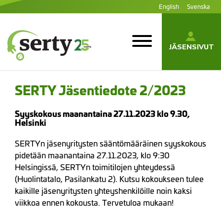
Siirry
English
Svenska
sisältöön
JÄSENSIVUT
SERTY | SER-
tuottajayhteisö
SERTY Jäsentiedote 2/2023
Syyskokous maanantaina 27.11.2023 klo 9.30,
Helsinki
SERTYn jäsenyritysten sääntömääräinen syyskokous
pidetään maanantaina 27.11.2023, klo 9:30
Helsingissä, SERTYn toimitilojen yhteydessä
(Huolintatalo, Pasilankatu 2). Kutsu kokoukseen tulee
kaikille jäsenyritysten yhteyshenkilöille noin kaksi
viikkoa ennen kokousta. Tervetuloa mukaan!