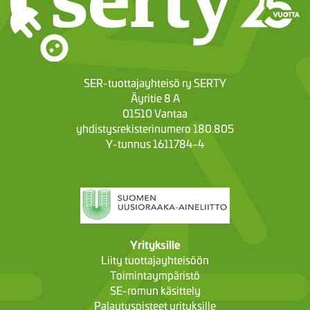
SER-tuottajayhteisö ry SERTY
Äyritie 8 A
01510 Vantaa
yhdistysrekisterinumero 180.805
Y-tunnus 1611784-4
Yrityksille
Liity tuottajayhteisöön
Toimintaympäristö
SE-romun käsittely
Palautuspisteet yrityksille