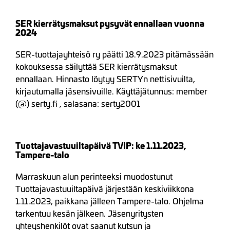
SER kierrätysmaksut pysyvät ennallaan vuonna
2024
SER-tuottajayhteisö ry päätti 18.9.2023 pitämässään
kokouksessa säilyttää SER kierrätysmaksut
ennallaan. Hinnasto löytyy SERTYn nettisivuilta,
kirjautumalla jäsensivuille. Käyttäjätunnus: member
(@) serty.fi , salasana: serty2001
Tuottajavastuuiltapäivä TVIP: ke 1.11.2023,
Tampere-talo
Marraskuun alun perinteeksi muodostunut
Tuottajavastuuiltapäivä järjestään keskiviikkona
1.11.2023, paikkana jälleen Tampere-talo. Ohjelma
tarkentuu kesän jälkeen. Jäsenyritysten
yhteyshenkilöt ovat saanut kutsun ja