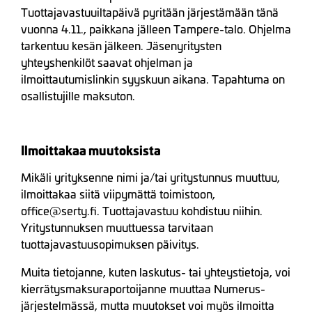
Tuottajavastuuiltapäivä pyritään järjestämään tänä
vuonna 4.11., paikkana jälleen Tampere-talo. Ohjelma
tarkentuu kesän jälkeen. Jäsenyritysten
yhteyshenkilöt saavat ohjelman ja
ilmoittautumislinkin syyskuun aikana. Tapahtuma on
osallistujille maksuton.
Ilmoittakaa muutoksista
Mikäli yrityksenne nimi ja/tai yritystunnus muuttuu,
ilmoittakaa siitä viipymättä toimistoon,
office@serty.fi. Tuottajavastuu kohdistuu niihin.
Yritystunnuksen muuttuessa tarvitaan
tuottajavastuusopimuksen päivitys.
Muita tietojanne, kuten laskutus- tai yhteystietoja, voi
kierrätysmaksuraportoijanne muuttaa Numerus-
järjestelmässä, mutta muutokset voi myös ilmoitta