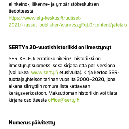
elinkeino-, liikenne- ja ympäristökeskuksen
tiedotteesta:
https://www.ely-keskus.fi/uutiset-
2021/-/asset_publisher/wunrvszgFqL0/content/jatelaki
SERTYn 20-vuotishistoriikki on ilmestynyt
SER-KELE, kierrätinkö oikein? -historiikki on
ilmestynyt suomeksi sekä kirjana että pdf-versiona
(voi lukea
www.serty.fi
etusivulta). Kirja kertoo SER-
tuottajayhteisön tarinan vuosilta 2000–2020, jona
aikana siirryttiin romurallista kattavaan
keräysverkostoon. Maksuttoman historiikin voi tilata
kirjana osoitteesta
office@serty.fi
.
Numerus päivitetty