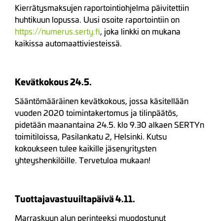
Kierrätysmaksujen raportointiohjelma päivitettiin
huhtikuun lopussa. Uusi osoite raportointiin on
https://numerus.serty.fi
, joka linkki on mukana
kaikissa automaattiviesteissä.
Kevätkokous 24.5.
Sääntömääräinen kevätkokous, jossa käsitellään
vuoden 2020 toimintakertomus ja tilinpäätös,
pidetään maanantaina 24.5. klo 9.30 alkaen SERTYn
toimitiloissa, Pasilankatu 2, Helsinki. Kutsu
kokoukseen tulee kaikille jäsenyritysten
yhteyshenkilöille. Tervetuloa mukaan!
Tuottajavastuuiltapäivä 4.11.
Marraskuun alun perinteeksi muodostunut