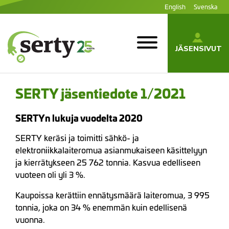
Siirry
English
Svenska
sisältöön
JÄSENSIVUT
SERTY | SER-
tuottajayhteisö
SERTY jäsentiedote 1/2021
SERTYn lukuja vuodelta 2020
SERTY keräsi ja toimitti sähkö- ja
elektroniikkalaiteromua asianmukaiseen käsittelyyn
ja kierrätykseen 25 762 tonnia. Kasvua edelliseen
vuoteen oli yli 3 %.
Kaupoissa kerättiin ennätysmäärä laiteromua, 3 995
tonnia, joka on 34 % enemmän kuin edellisenä
vuonna.