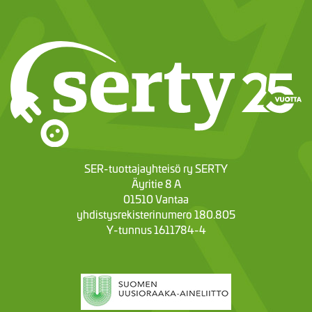
SER-tuottajayhteisö ry SERTY
Äyritie 8 A
01510 Vantaa
yhdistysrekisterinumero 180.805
Y-tunnus 1611784-4