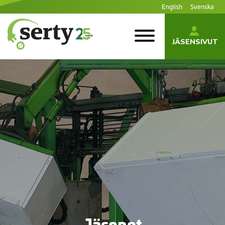
Siirry
English
Svenska
sisältöön
JÄSENSIVUT
SERTY | SER-
tuottajayhteisö
Jäsenet