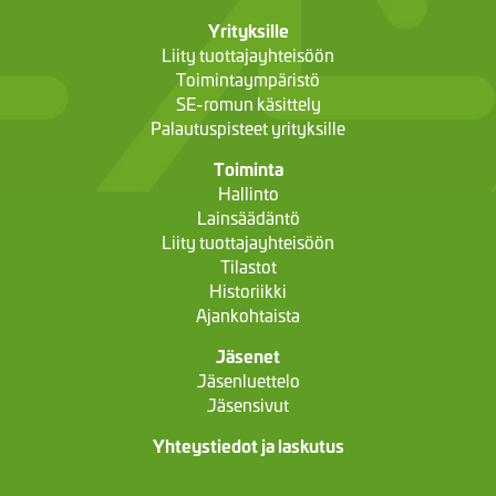
Yrityksille
Liity tuottajayhteisöön
Toimintaympäristö
SE-romun käsittely
Palautuspisteet yrityksille
Toiminta
Hallinto
Lainsäädäntö
Liity tuottajayhteisöön
Tilastot
Historiikki
Ajankohtaista
Jäsenet
Jäsenluettelo
Jäsensivut
Yhteystiedot ja laskutus