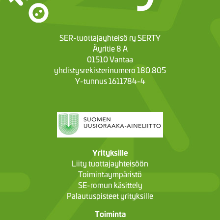
SER-tuottajayhteisö ry SERTY
Äyritie 8 A
01510 Vantaa
yhdistysrekisterinumero 180.805
Y-tunnus 1611784-4
Yrityksille
Liity tuottajayhteisöön
Toimintaympäristö
SE-romun käsittely
Palautuspisteet yrityksille
Toiminta