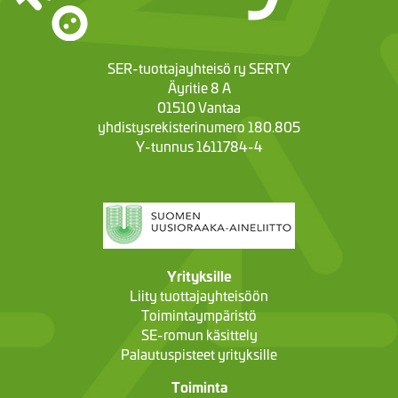
SER-tuottajayhteisö ry SERTY
Äyritie 8 A
01510 Vantaa
yhdistysrekisterinumero 180.805
Y-tunnus 1611784-4
Yrityksille
Liity tuottajayhteisöön
Toimintaympäristö
SE-romun käsittely
Palautuspisteet yrityksille
Toiminta