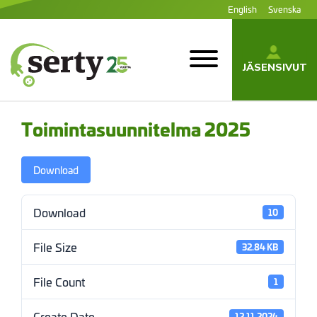
Siirry
English
Svenska
sisältöön
JÄSENSIVUT
SERTY | SER-
tuottajayhteisö
Toimintasuunnitelma 2025
Download
Download
10
File Size
32.84 KB
File Count
1
Create Date
12.11.2024