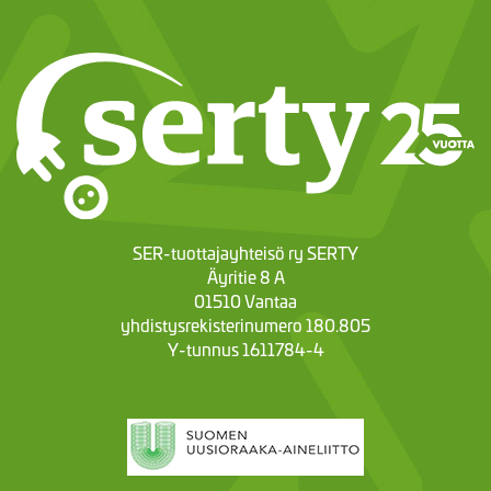
SER-tuottajayhteisö ry SERTY
Äyritie 8 A
01510 Vantaa
yhdistysrekisterinumero 180.805
Y-tunnus 1611784-4