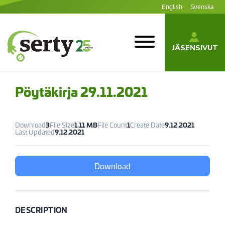
Siirry
English
Svenska
sisältöön
JÄSENSIVUT
SERTY | SER-
tuottajayhteisö
Pöytäkirja 29.11.2021
Download
3
File Size
1.11 MB
File Count
1
Create Date
9.12.2021
Last Updated
9.12.2021
Download
DESCRIPTION