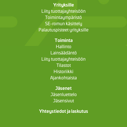
Yrityksille
Liity tuottajayhteisöön
Toimintaympäristö
SE-romun käsittely
Palautuspisteet yrityksille
Toiminta
Hallinto
Lainsäädäntö
Liity tuottajayhteisöön
Tilastot
Historiikki
Ajankohtaista
Jäsenet
Jäsenluettelo
Jäsensivut
Yhteystiedot ja laskutus