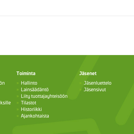
Toiminta
Jäsenet
öön
Hallinto
Jäsenluettelo
Lainsäädäntö
Jäsensivut
Liity tuottajayhteisöön
ksille
Tilastot
Historiikki
Ajankohtaista