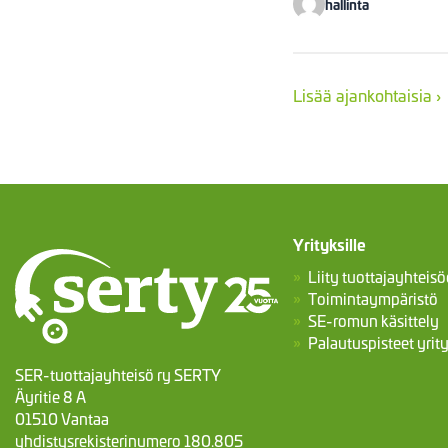
hallinta
Lisää ajankohtaisia ›
Yrityksille
Liity tuottajayhteis
Toimintaympäristö
SE-romun käsittely
Palautuspisteet yrity
SER-tuottajayhteisö ry SERTY
Äyritie 8 A
01510 Vantaa
yhdistysrekisterinumero 180.805