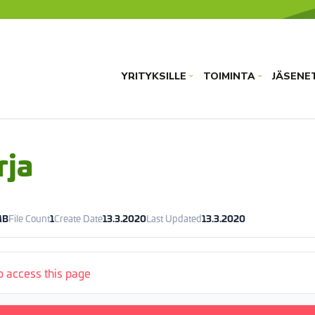
YRITYKSILLE
TOIMINTA
JÄSENE
›
›
rja
MB
File Count
1
Create Date
13.3.2020
Last Updated
13.3.2020
to access this page