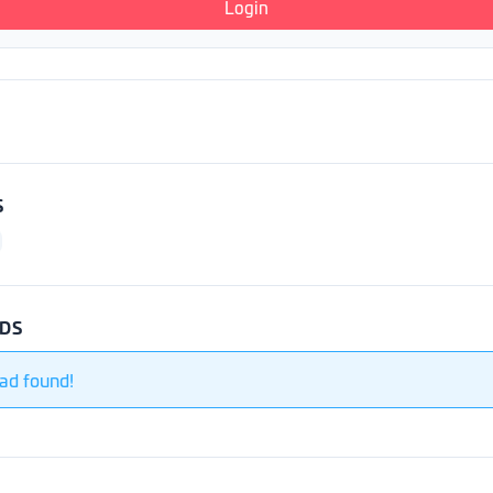
Login
S
DS
ad found!