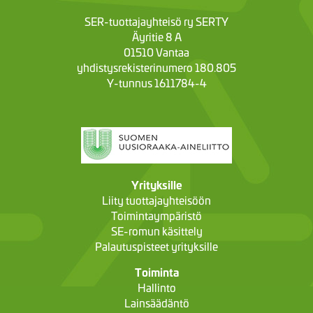
SER-tuottajayhteisö ry SERTY
Äyritie 8 A
01510 Vantaa
yhdistysrekisterinumero 180.805
Y-tunnus 1611784-4
Yrityksille
Liity tuottajayhteisöön
Toimintaympäristö
SE-romun käsittely
Palautuspisteet yrityksille
Toiminta
Hallinto
Lainsäädäntö