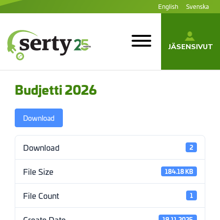
Siirry
English
Svenska
sisältöön
JÄSENSIVUT
SERTY | SER-
tuottajayhteisö
Budjetti 2026
Download
Download
2
File Size
184.18 KB
File Count
1
Create Date
19.11.2025