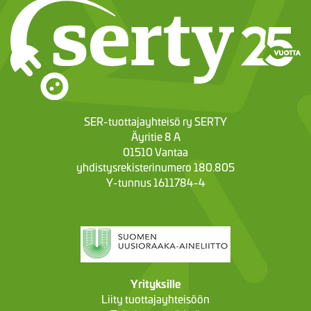
SER-tuottajayhteisö ry SERTY
Äyritie 8 A
01510 Vantaa
yhdistysrekisterinumero 180.805
Y-tunnus 1611784-4
Yrityksille
Liity tuottajayhteisöön