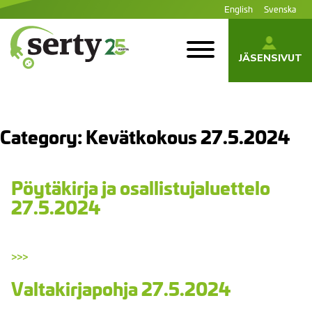
Siirry
English
Svenska
sisältöön
JÄSENSIVUT
SERTY | SER-
tuottajayhteisö
Category:
Kevätkokous 27.5.2024
Pöytäkirja ja osallistujaluettelo
27.5.2024
>>>
Valtakirjapohja 27.5.2024