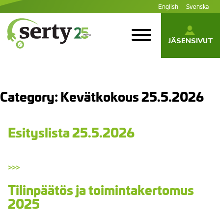
Siirry
English
Svenska
sisältöön
JÄSENSIVUT
SERTY | SER-
tuottajayhteisö
Category:
Kevätkokous 25.5.2026
Esityslista 25.5.2026
>>>
Tilinpäätös ja toimintakertomus
2025