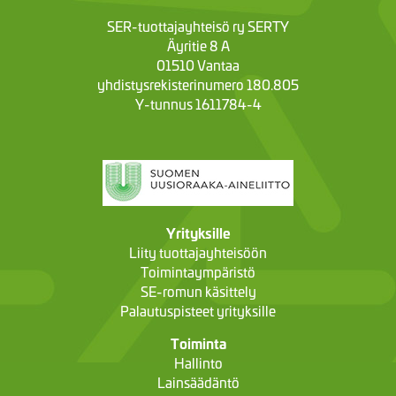
SER-tuottajayhteisö ry SERTY
Äyritie 8 A
01510 Vantaa
yhdistysrekisterinumero 180.805
Y-tunnus 1611784-4
Yrityksille
Liity tuottajayhteisöön
Toimintaympäristö
SE-romun käsittely
Palautuspisteet yrityksille
Toiminta
Hallinto
Lainsäädäntö