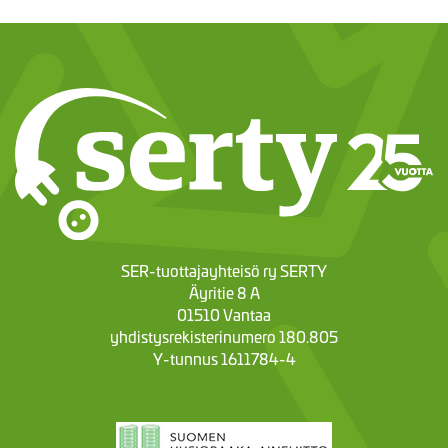
SER-tuottajayhteisö ry SERTY
Äyritie 8 A
01510 Vantaa
yhdistysrekisterinumero 180.805
Y-tunnus 1611784-4