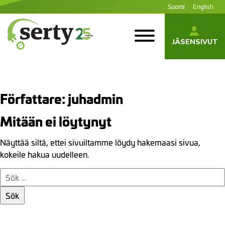
Siirry
Suomi
English
sisältöön
JÄSENSIVUT
SERTY | SER-
tuottajayhteisö
Författare:
juhadmin
Mitään ei löytynyt
Näyttää siltä, ettei sivuiltamme löydy hakemaasi sivua,
kokeile hakua uudelleen.
Sök
efter: