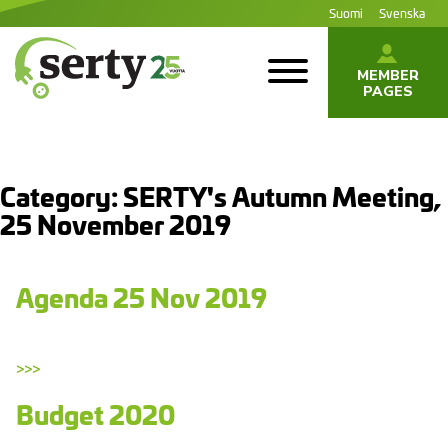
Jump
Suomi
Svenska
to
content
MEMBER
PAGES
SERTY | SER-
tuottajayhteisö
Category:
SERTY's Autumn Meeting,
25 November 2019
Agenda 25 Nov 2019
>>>
Budget 2020