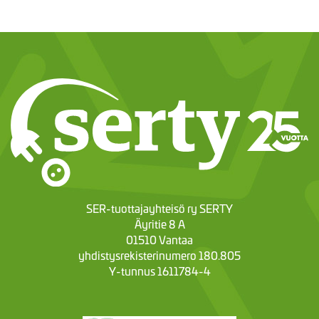
SER-tuottajayhteisö ry SERTY
Äyritie 8 A
01510 Vantaa
yhdistysrekisterinumero 180.805
Y-tunnus 1611784-4