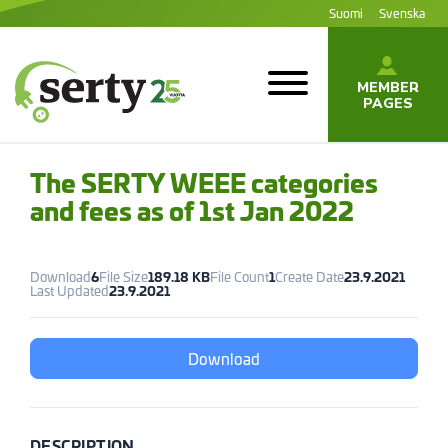
Jump
Suomi
Svenska
to
content
MEMBER
PAGES
SERTY | SER-
tuottajayhteisö
The SERTY WEEE categories
and fees as of 1st Jan 2022
Download
6
File Size
189.18 KB
File Count
1
Create Date
23.9.2021
Last Updated
23.9.2021
Download
DESCRIPTION