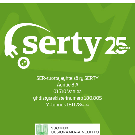
SER-tuottajayhteisö ry SERTY
Äyritie 8 A
01510 Vantaa
yhdistysrekisterinumero 180.805
Y-tunnus 1611784-4