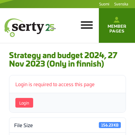
Jump
Suomi
Svenska
to
content
MEMBER
PAGES
SERTY | SER-
tuottajayhteisö
Strategy and budget 2024, 27
Nov 2023 (Only in finnish)
Login is required to access this page
Login
File Size
156.23 KB