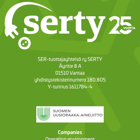
SER-tuottajayhteisö ry SERTY
Äyritie 8 A
01510 Vantaa
yhdistysrekisterinumero 180.805
Y-tunnus 1611784-4
Companies
Operation environment