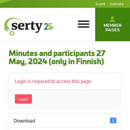
Jump
Suomi
Svenska
to
content
MEMBER
PAGES
SERTY | SER-
tuottajayhteisö
Minutes and participants 27
May, 2024 (only in Finnish)
Login is required to access this page
Login
Download
1