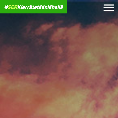
#
SER
Kierrätetäänlähellä