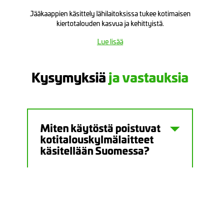
Jääkaappien käsittely lähilaitoksissa tukee kotimaisen
kiertotalouden kasvua ja kehittyistä.
Lue lisää
Kysymyksiä
ja vastauksia
Miten käytöstä poistuvat
kotitalouskylmälaitteet
käsitellään Suomessa?
Mistä määrästä laitteita
puhutaan vuosittain?